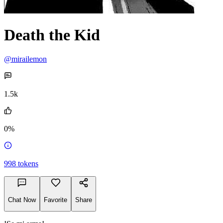
Death the Kid
@mirailemon
1.5k
0%
998
tokens
Chat Now
Favorite
Share