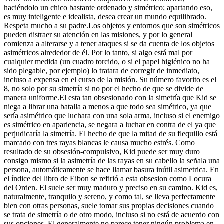
haciéndolo un chico bastante ordenado y simétrico; apartando eso,
es muy inteligente e idealista, desea crear un mundo equilibrado.
Respeta mucho a su padre.
Los objetos y entornos que son simétricos
pueden distraer su atención en las misiones, y por lo general
comienza a alterarse y a tener ataques si se da cuenta de los objetos
asimétricos alrededor de él. Por lo tanto, si algo está mal por
cualquier medida (un cuadro torcido, o si el papel higiénico no ha
sido plegable, por ejemplo) lo tratara de corregir de inmediato,
incluso a expensa en el curso de la misión. Su número favorito es el
8, no solo por su simetría si no por el hecho de que se divide de
manera uniforme.
El esta tan obsesionado con la simetría que Kid se
niega a librar una batalla a menos a que todo sea simétrico, ya que
sería asimétrico que luchara con una sola arma, incluso si el enemigo
es simétrico en apariencia, se negara a luchar en contra de el ya que
perjudicaría la simetría. El hecho de que la mitad de su flequillo está
marcado con tres rayas blancas le causa mucho estrés. Como
resultado de su obsesión-compulsivo, Kid puede ser muy duro
consigo mismo si la asimetría de las rayas en su cabello la señala una
persona, automáticamente se hace llamar
basura inútil asimetrica
. En
el índice del libro de Eibon se refirió a esta obsesion como
Locura
del Orden
. El suele ser muy maduro y preciso en su camino. Kid es,
naturalmente, tranquilo y sereno, y como tal, se lleva perfectamente
bien con otras personas, suele tomar sus propias decisiones cuando
se trata de simetría o de otro modo, incluso si no está de acuerdo con
sus opciones. El generalmente no parece tener ningún problema en