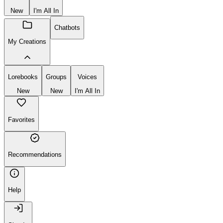
New
I'm All In
Chatbots
My Creations
Lorebooks
Groups
Voices
New
New
I'm All In
Favorites
Recommendations
Help