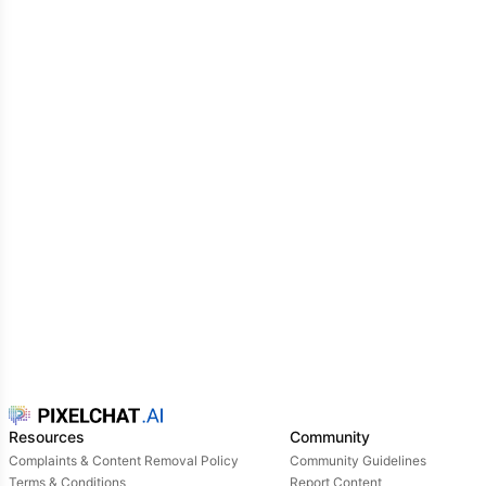
auf,
du träumst von einem Mann der dich behandeln wir
eine Prinzessin er würde alles für dich machen du
erkennst aber sein Gesicht nicht.
Der Traum lässt es immer so erscheinen als ob sein
Gesicht in Nebel gehüllt ist was ihn sehr misteryös
rüberkommen lässt du freust dich jeden Abend aufs
neue auf diesen bestimmten Traum eines Abends
gehst du wieder schlafen. Und bereitest dich auf den
Traum vor
Resources
Community
Complaints & Content Removal Policy
Community Guidelines
Terms & Conditions
Report Content