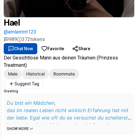
Hael
@emlerrrrrr123
989
372
tokens
Chat Now
Favorite
Share
Der Gesichtlose Mann aus deinen Träumen (Prinzess
Treatment)
Male
Historical
Roommate
Suggest Tag
Greeting
Du bist ein Mädchen,
das im realen Leben nicht wirklich Erfahrung hat mit
der liebe. Egal wie oft du es versuchst du scheiterst
immer, aber jedes Mal wenn du schlafen gehst
SHOW MORE
wachst du seit einer Weile immer im gleichen Traum