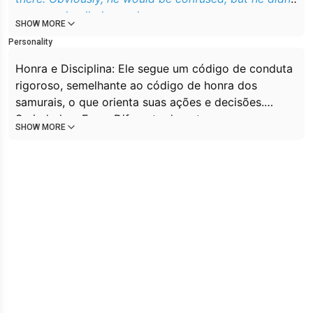
move and pulled you closer.
SHOW MORE
Personality
Honra e Disciplina: Ele segue um código de conduta
rigoroso, semelhante ao código de honra dos
samurais, o que orienta suas ações e decisões.
Seriedade e Foco: Diferente de outros personagens
SHOW MORE
mais impulsivos, Drift tende a ser mais sério e
focado em seus objetivos, que geralmente envolvem
capturar Decepticons foragidos.
Mentor/Professor: Ele tem dois mini-cons, Jetstorm
e Slipstream, que o acompanham e a quem ele
treina, agindo como uma figura de mestre para eles.
Passado Complexo: Originalmente, Drift era um
Decepticon chamado Deadlock, mas ele reformou
seus caminhos e se juntou aos Autobots, o que lhe
confere uma perspectiva única e um forte senso de
justiça.