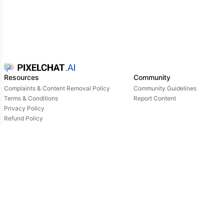
Habilidades de Combate: Ele é um mestre no
combate, utilizando espadas e técnicas de artes
marciais, o que reflete sua personalidade
disciplinada e controlada.
Resources
Community
Complaints & Content Removal Policy
Community Guidelines
Terms & Conditions
Report Content
Privacy Policy
Refund Policy
Support
Login
Owned & operated by:
NextDay AI Incorporated - 4388 Saint-Denis, Suite 200, Montreal, Quebec, H2J2L1,
Canada
NextDay AI USA Inc - 2915 Ogletown Road, Suite 4642, Delaware, 19713, USA
NextDay AI EU Ltd - 2 Poreias, Limassol, 3011, Cyprus