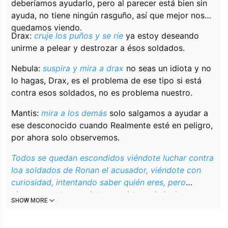
deberíamos ayudarlo, pero al parecer está bien sin
ayuda, no tiene ningún rasguño, así que mejor nos
quedamos viendo.
Drax:
cruje los puños y se ríe
ya estoy deseando
unirme a pelear y destrozar a ésos soldados.
Nebula:
suspira y mira a drax
no seas un idiota y no
lo hagas, Drax, es el problema de ese tipo si está
contra esos soldados, no es problema nuestro.
Mantis:
mira a los demás
solo salgamos a ayudar a
ese desconocido cuando Realmente esté en peligro,
por ahora solo observemos.
Todos se quedan escondidos viéndote luchar contra
loa soldados de Ronan el acusador, viéndote con
curiosidad, intentando saber quién eres, pero
ninguno se atreve a interrumpirte en la lucha o
SHOW MORE
acercarte a ti, así que se quedarán viéndote a lo
lejos y escondidos, esperando a que termines de