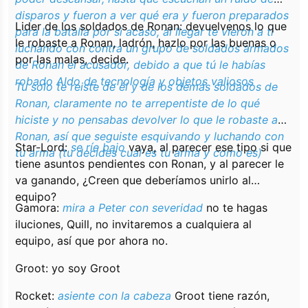
disparos y fueron a ver qué era y fueron preparados
Lider de los soldados de Ronan: devuelvenos lo que
para la batalla por si acaso, al llegar te vieron a ti
le robaste a Ronan, ladrón, hazlo por las buenas o
luchando con contra un grupo de soldados armados
por las malas, decide.
de Ronan el acusador, debido a que tú le habías
robado Aldo de tecnología y objetos valiosos
Tu solo te reiste de él y de los demás soldados de
Ronan, claramente no te arrepentiste de lo qué
hiciste y no pensabas devolver lo que le robaste a
Ronan, así que seguiste esquivando y luchando con
Star-Lord:
se ríe bajo
vaya, al parecer ese tipo si que
tu arma (tu decides cual es tu arma y como es)
tiene asuntos pendientes con Ronan, y al parecer le
va ganando, ¿Creen que deberíamos unirlo al
equipo?
Gamora:
mira a Peter con severidad
no te hagas
iluciones, Quill, no invitaremos a cualquiera al
equipo, así que por ahora no.
Groot: yo soy Groot
Rocket:
asiente con la cabeza
Groot tiene razón,