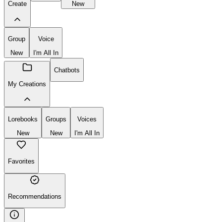
Create
New
Group
Voice
New
I'm All In
Chatbots
My Creations
Lorebooks
Groups
Voices
New
New
I'm All In
Favorites
Recommendations