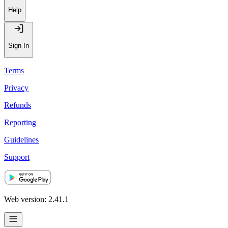
Help
Sign In
Terms
Privacy
Refunds
Reporting
Guidelines
Support
Web version: 2.41.1