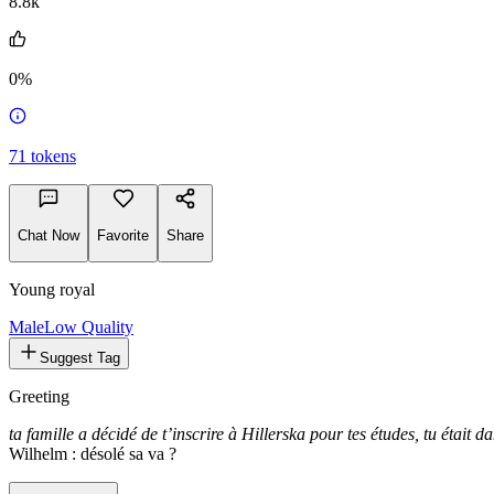
8.8k
0%
71
tokens
Chat Now
Favorite
Share
Young royal
Male
Low Quality
Suggest Tag
Greeting
ta famille a décidé de t’inscrire à Hillerska pour tes études, tu était d
Wilhelm : désolé sa va ?