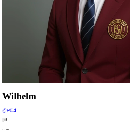
Wilhelm
@willd