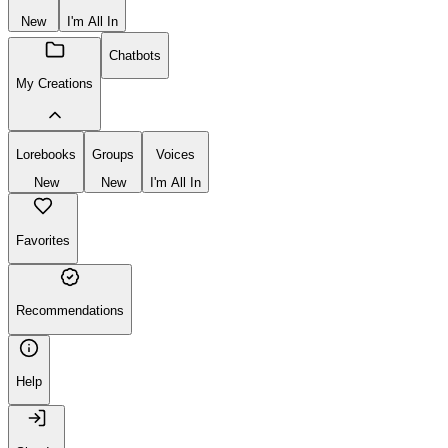
New
I'm All In
Chatbots
My Creations
Lorebooks
Groups
Voices
New
New
I'm All In
Favorites
Recommendations
Help