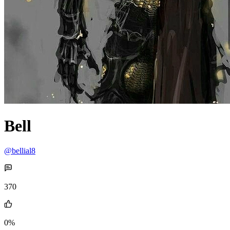
Bell
@bellial8
370
0%