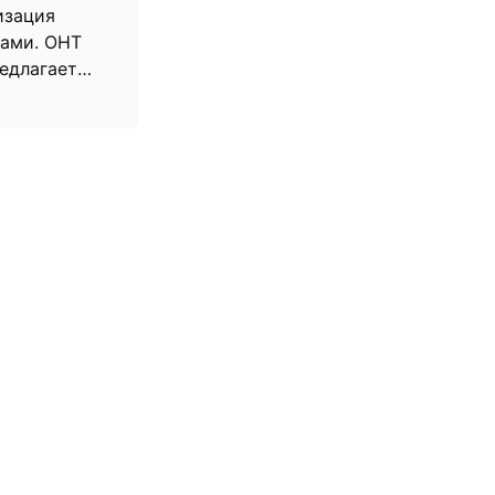
изация
вами. ОНТ
редлагает