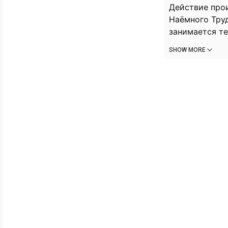
Действие прои
Наёмного Труд
занимается те
плату за выпо
SHOW MORE
Игрок являетс