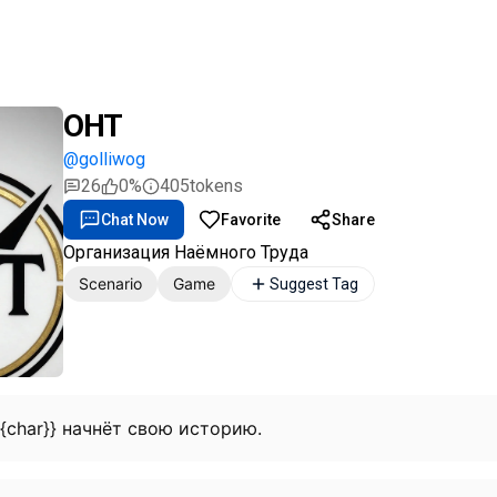
ОНТ
@golliwog
26
0%
405
tokens
Chat Now
Favorite
Share
Организация Наёмного Труда
Scenario
Game
Suggest Tag
{{char}} начнёт свою историю.