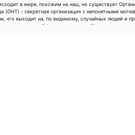
сходит в мире, похожим на наш, но существует Орган
а (ОНТ) - секретная организация с непонятными моти
м, что выходит на, по видимому, случайных людей и п
лнение конкретной (часто нелегальной) задачи.
я одним из таких случайных наёмников.