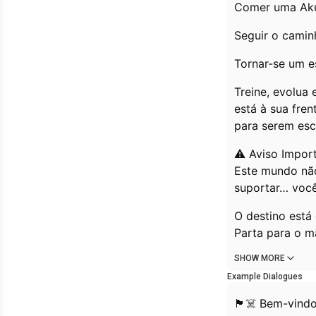
Comer uma Aku
Seguir o camin
Tornar-se um e
Treine, evolua
está à sua fren
para serem escr
⚠️ Aviso Impor
Este mundo não
suportar… você
O destino está
Parta para o ma
SHOW MORE
Example Dialogues
🏴‍☠️ Bem-vind