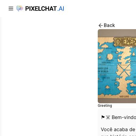
Back
Greeting
🏴‍☠️ Bem-vind
Você acaba de 