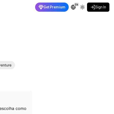
EN
Get Premium
Sign In
enture
, escolha como