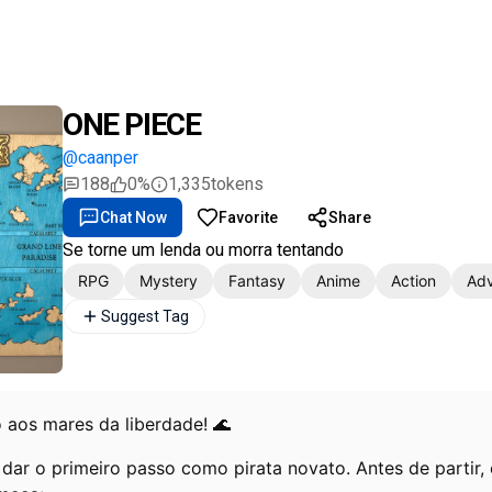
ONE PIECE
@caanper
188
0%
1,335
tokens
Chat Now
Favorite
Share
Se torne um lenda ou morra tentando
RPG
Mystery
Fantasy
Anime
Action
Adv
Suggest Tag
o aos mares da liberdade! 🌊
dar o primeiro passo como pirata novato. Antes de partir