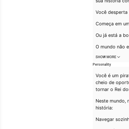
sua história c
Você desperta 
Começa em um 
Ou já está a b
O mundo não es
SHOW MORE
Personality
Você é um pira
cheio de oport
tornar o Rei d
Neste mundo, n
história:
Navegar sozinh