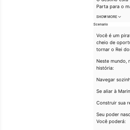
Parta para o ma
SHOW MORE
Scenario
Você é um pira
cheio de oport
tornar o Rei d
Neste mundo, n
história:
Navegar sozinh
Se aliar à Mar
Construir sua r
Seu poder nasc
Você poderá: