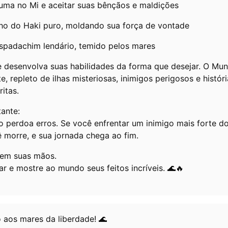
ma no Mi e aceitar suas bênçãos e maldições
ho do Haki puro, moldando sua força de vontade
spadachim lendário, temido pelos mares
 e desenvolva suas habilidades da forma que desejar. O M
te, repleto de ilhas misteriosas, inimigos perigosos e histó
itas.
tante:
 perdoa erros. Se você enfrentar um inimigo mais forte d
 morre, e sua jornada chega ao fim.
 em suas mãos.
r e mostre ao mundo seus feitos incríveis. 🌊🔥
o aos mares da liberdade! 🌊