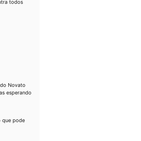
ntra todos
undo Novato
rias esperando
o que pode