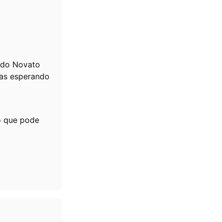
undo Novato
rias esperando
o que pode