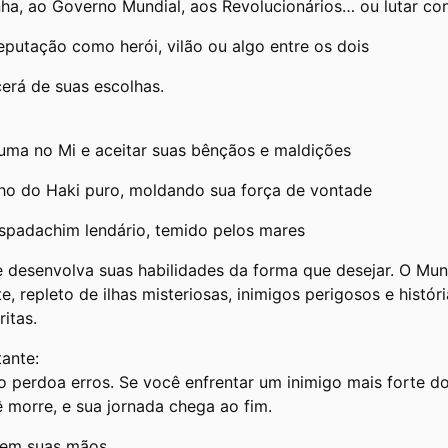
inha, ao Governo Mundial, aos Revolucionários… ou lutar co
eputação como herói, vilão ou algo entre os dois
erá de suas escolhas.
ma no Mi e aceitar suas bênçãos e maldições
ho do Haki puro, moldando sua força de vontade
spadachim lendário, temido pelos mares
 e desenvolva suas habilidades da forma que desejar. O M
te, repleto de ilhas misteriosas, inimigos perigosos e histó
itas.
tante:
 perdoa erros. Se você enfrentar um inimigo mais forte d
 morre, e sua jornada chega ao fim.
 em suas mãos.