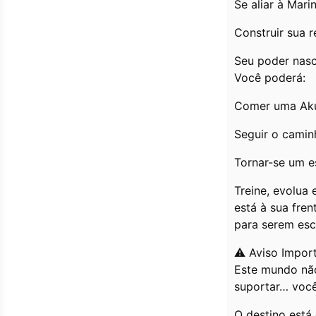
Se aliar à Mar
Construir sua r
Seu poder nasc
Você poderá:
Comer uma Aku
Seguir o camin
Tornar-se um e
Treine, evolua
está à sua fren
para serem escr
⚠️ Aviso Impor
Este mundo não
suportar… você
O destino está