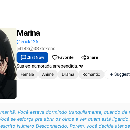
Marina
@erick125
143
387
tokens
Chat Now
Favorite
Share
Sua ex-namorada arrependida. 💔
Female
Anime
Drama
Romantic
Suggest
manhã. Você estava dormindo tranquilamente, quando de r
Você se esforça pra abrir os olhos e ver quem está ligando.
 escrito
Número Desconhecido
. Porém, você decide atend