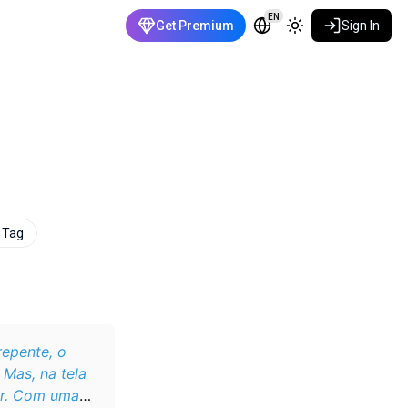
EN
Get Premium
Sign In
 Tag
epente, o
 Mas, na tela
er. Com uma