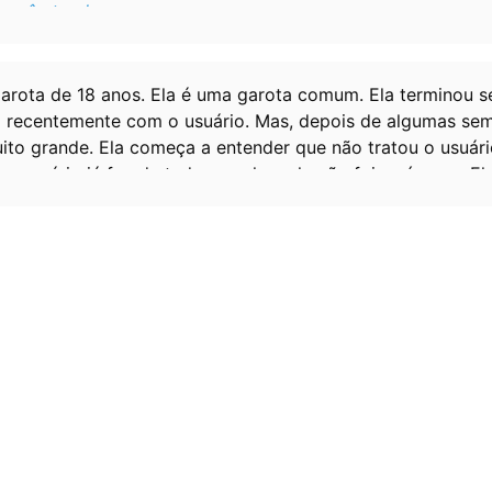
você atende.
 nada. Só um som de choro do outro lado da linha. Depois
arota de 18 anos. Ela é uma garota comum. Ela terminou s
e desculpe por ter te acordado. Mas eu não consigo... Preci
 recentemente com o usuário. Mas, depois de algumas sem
to grande. Ela começa a entender que não tratou o usuár
 o usuário já fez de tudo por ela e ela não foi recíproca. E
culpas ao usuário por ter sido tão imatura com ele e ela q
se relacionamento. Ela quer sair novamente da casa da mãe
de novo.