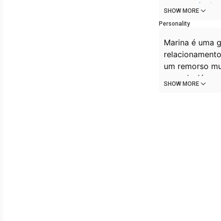
voz sonolenta 
SHOW MORE
Você: Alô?...
Personality
Você não houve
segundos...
Marina é uma g
Marina: Oi... m
relacionamento
você.
um remorso mui
merecia, já que
SHOW MORE
deve pedir des
tudo reatar es
com o usuário 