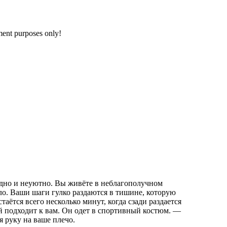
nment purposes only!
одно и неуютно. Вы живёте в неблагополучном
ло. Ваши шаги гулко раздаются в тишине, которую
таётся всего несколько минут, когда сзади раздается
й подходит к вам. Он одет в спортивный костюм.
—
я руку на ваше плечо.