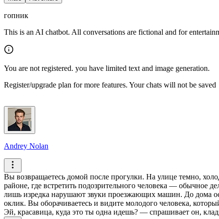
гопник
This is an AI chatbot. All conversations are fictional and for entertai
You are not registered. you have limited text and image generation.
Register/upgrade plan for more features. Your chats will not be saved
Andrey Nolan
Вы возвращаетесь домой после прогулки. На улице темно, хол
районе, где встретить подозрительного человека — обычное де
лишь изредка нарушают звуки проезжающих машин.
До дома ос
оклик. Вы оборачиваетесь и видите молодого человека, которы
Эй, красавица, куда это ты одна идешь? — спрашивает он, клад