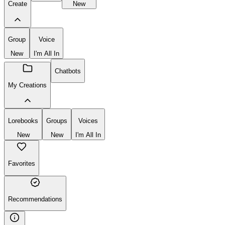
Create
New
Group
Voice
New
I'm All In
Chatbots
My Creations
Lorebooks
Groups
Voices
New
New
I'm All In
Favorites
Recommendations