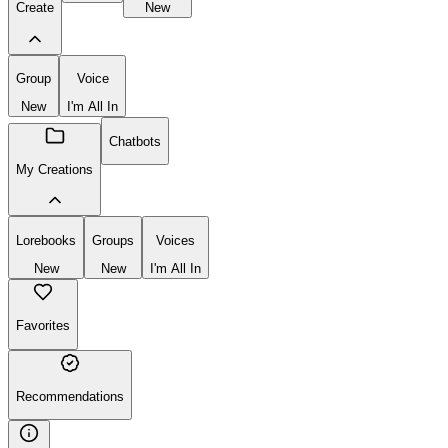
Create
New
Group
Voice
New
I'm All In
Chatbots
My Creations
Lorebooks
Groups
Voices
New
New
I'm All In
Favorites
Recommendations