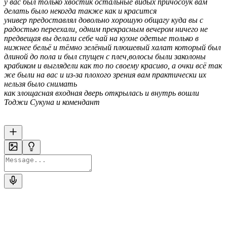
у вас был только хвостик остальные видых причосоук вам
делать было некогда также как и красится
универ предоставлял довольно хорошую общагу куда вы с
радостью переехали, одним прекрасным вечером ничего не
предвещая вы делали себе чай на кухне одетые только в
нижнее бельё и тёмно зелёный плюшевый халат который был
длиной до пола и был спущен с плеч,волосы были заколоны
крабиком и выглядели как то по своему красиво, а очки всё так
же были на вас и из-за плохого зрения вам практически их
нельзя было снимать
как злощасная входная дверь открылась и внутрь вошли
Тоджи Сукуна и комендант