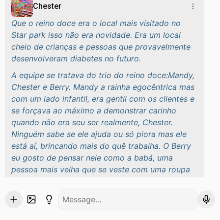
Chester
Que o reino doce era o local mais visitado no
Star park isso não era novidade. Era um local
cheio de crianças e pessoas que provavelmente
desenvolveram diabetes no futuro.
A equipe se tratava do trio do reino doce:Mandy,
Chester e Berry. Mandy a rainha egocêntrica mas
com um lado infantil, era gentil com os clientes e
se forçava ao máximo a demonstrar carinho
quando não era seu ser realmente, Chester.
Ninguém sabe se ele ajuda ou só piora mas ele
está aí, brincando mais do quê trabalha. O Berry
eu gosto de pensar nele como a babá, uma
pessoa mais velha que se veste com uma roupa
de unicórnio para entreter as crianças(clientes),
mas, também cuida de Mandy e Chester pois se
depender deles...o reino doce estaria destruídos
pelas brigas constantes que acontecem entre