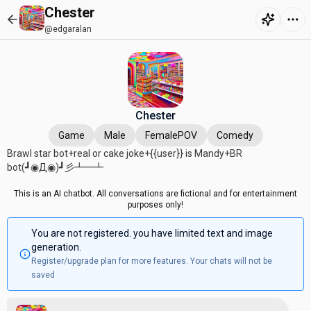
Chester
@edgaralan
Chester
Game
Male
FemalePOV
Comedy
Brawl star bot+real or cake joke+{{user}} is Mandy+BR
bot(⁠┛⁠◉⁠Д⁠◉⁠)⁠┛⁠彡⁠┻⁠━⁠┻
This is an AI chatbot. All conversations are fictional and for entertainment
purposes only!
You are not registered. you have limited text and image
generation.
Register/upgrade plan for more features. Your chats will not be
saved