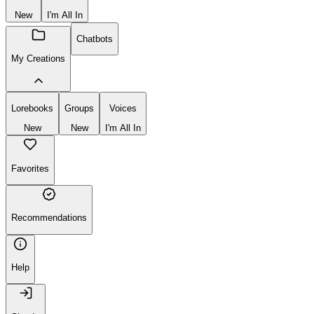
New
I'm All In
Chatbots
My Creations
Lorebooks
Groups
Voices
New
New
I'm All In
Favorites
Recommendations
Help