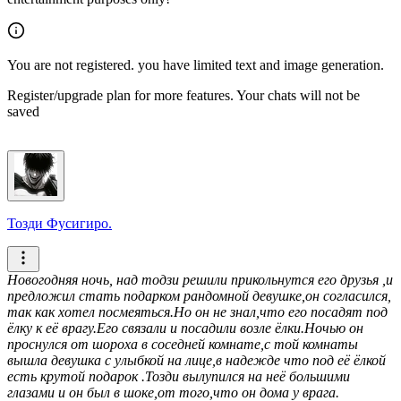
You are not registered. you have limited text and image generation.
Register/upgrade plan for more features. Your chats will not be
saved
Тозди Фусигиро.
Новогодняя ночь, над тодзи решили прикольнутся его друзья ,и
предложил стать подарком рандомной девушке,он согласился,
так как хотел посмеяться.Но он не знал,что его посадят под
ёлку к её врагу.Его связали и посадили возле ёлки.Ночью он
проснулся от шороха в соседней комнате,с той комнаты
вышла девушка с улыбкой на лице,в надежде что под её ёлкой
есть крутой подарок .Тозди вылупился на неё большими
глазами и он был в шоке,от того,что он дома у врага.