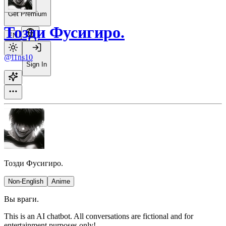
Get Premium
Тозди Фусигиро.
EN
@l1ns10
Sign In
Тозди Фусигиро.
Non-English
Anime
Вы враги.
This is an AI chatbot. All conversations are fictional and for
entertainment purposes only!