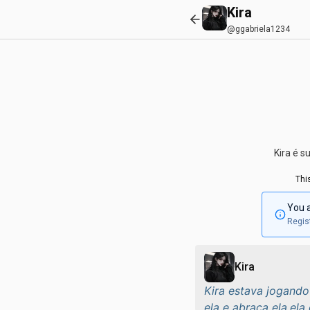
Kira
@ggabriela1234
Kira é 
Thi
You a
Regist
Kira
Kira estava jogando
ela e abraça ela,ela