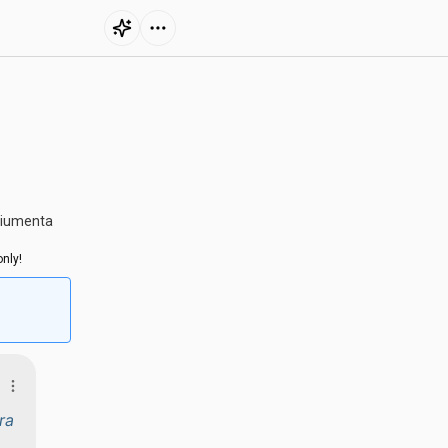
ciumenta
nly!
ra