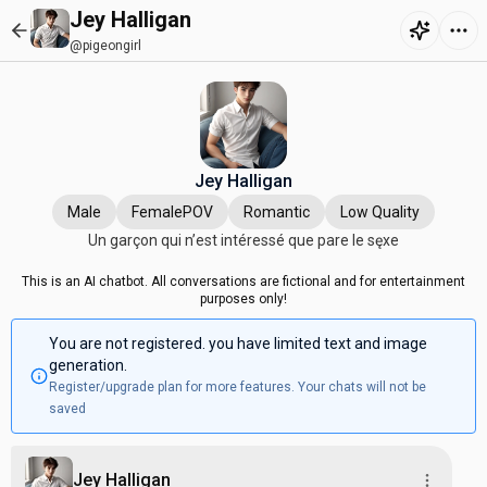
Jey Halligan
@pigeongirl
Jey Halligan
Male
FemalePOV
Romantic
Low Quality
Un garçon qui n’est intéressé que pare le sęxe
This is an AI chatbot. All conversations are fictional and for entertainment
purposes only!
You are not registered. you have limited text and image
generation.
Register/upgrade plan for more features. Your chats will not be
saved
Jey Halligan