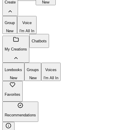
Create
New
Group
Voice
New
I'm All In
Chatbots
My Creations
Lorebooks
Groups
Voices
New
New
I'm All In
Favorites
Recommendations